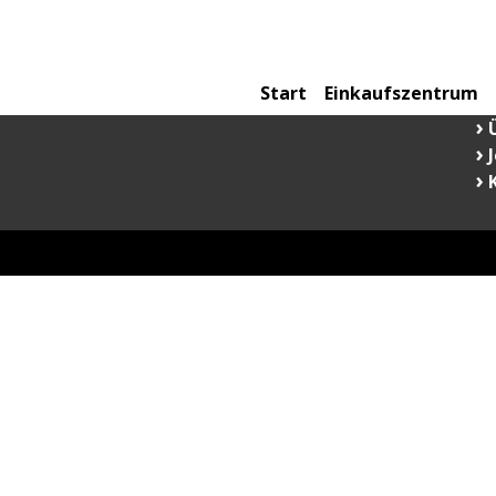
Fischbrötchen
Schweinekrusten- braten im
Instagram
Facebook
Start
Einkaufszentrum