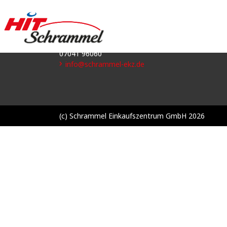
ötchen
1 Glas 0,4l Rothaus Eport
Schrammel Einkaufszentrum GmbH
Kanalstraße 46
75417 Mühlacker
07041 96060
info@schrammel-ekz.de
(c) Schrammel Einkaufszentrum GmbH 2026